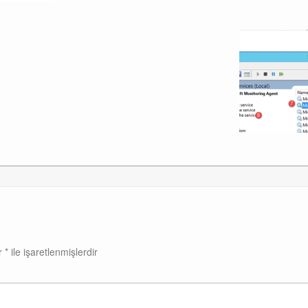
ar
*
ile işaretlenmişlerdir