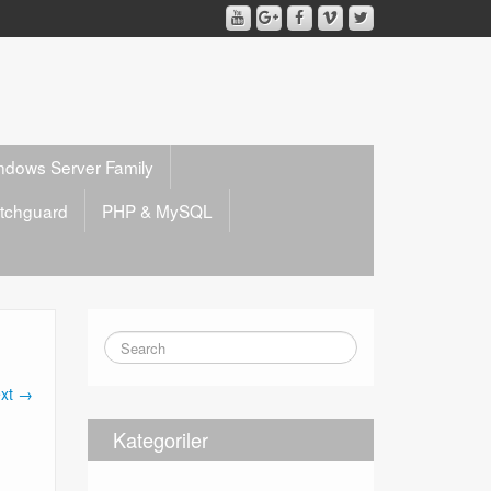
ndows Server Family
tchguard
PHP & MySQL
xt →
Kategoriler