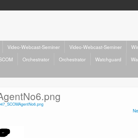
Video-Webcast-Seminer
Video-Webcast-Seminer
Wi
SCOM
Orchestrator
Orchestrator
Watchguard
Wa
gentNo6.png
947_SCOMAgentNo6.png
Ne