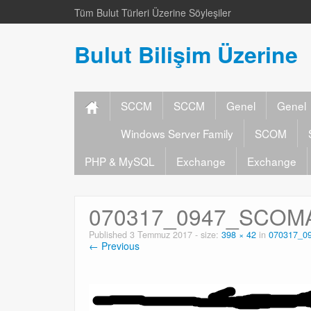
Tüm Bulut Türleri Üzerine Söyleşiler
Bulut Bilişim Üzerine
SCCM
SCCM
Genel
Genel
Windows Server Family
SCOM
PHP & MySQL
Exchange
Exchange
070317_0947_SCOMA
Published
3 Temmuz 2017
- size:
398 × 42
in
070317_0
← Previous