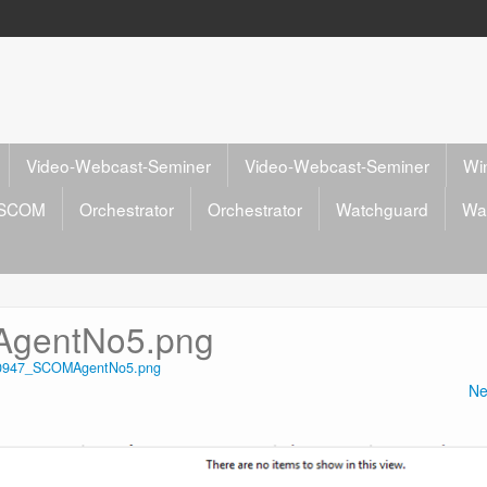
Video-Webcast-Seminer
Video-Webcast-Seminer
Wi
SCOM
Orchestrator
Orchestrator
Watchguard
Wa
gentNo5.png
0947_SCOMAgentNo5.png
Ne