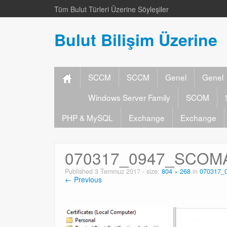
Tüm Bulut Türleri Üzerine Söyleşiler
Bulut Bilişim Üzerine
SCCM
SCCM
Genel
Genel
Windows Server Family
SCOM
PHP & MySQL
Exchange
Exchange
070317_0947_SCOMA
Published
3 Temmuz 2017
- size:
804 × 268
in
070317_
← Previous