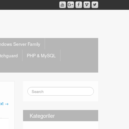
ndows Server Family
tchguard
PHP & MySQL
xt →
Kategoriler