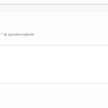
ar
*
ile işaretlenmişlerdir