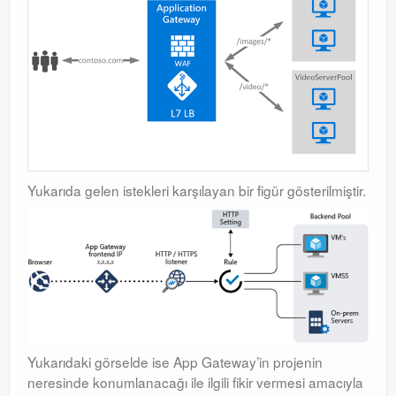
Yukarıda gelen istekleri karşılayan bir figür gösterilmiştir.
Yukarıdaki görselde ise App Gateway’in projenin
neresinde konumlanacağı ile ilgili fikir vermesi amacıyla