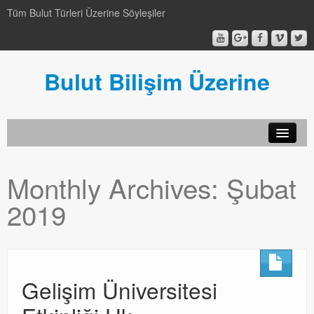
Tüm Bulut Türleri Üzerine Söyleşiler
Bulut Bilişim Üzerine
SCCM
Monthly Archives:
Şubat
SCCM
2019
Genel
Genel
Video-Webcast-Seminer
Gelişim Üniversitesi
Video-Webcast-Seminer