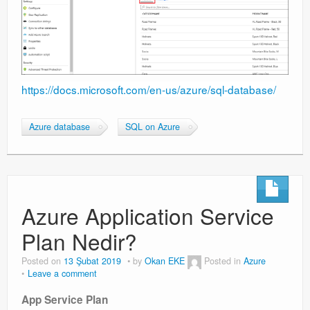
https://docs.microsoft.com/en-us/azure/sql-database/
Azure database
SQL on Azure
Azure Application Service
Plan Nedir?
Posted on
13 Şubat 2019
by
Okan EKE
Posted in
Azure
Leave a comment
App Service Plan