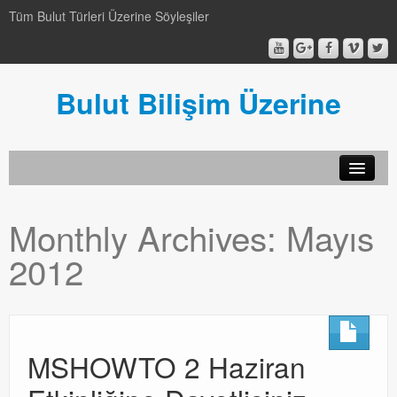
Tüm Bulut Türleri Üzerine Söyleşiler
Bulut Bilişim Üzerine
SCCM
Monthly Archives:
Mayıs
SCCM
2012
Genel
Genel
Video-Webcast-Seminer
MSHOWTO 2 Haziran
Video-Webcast-Seminer