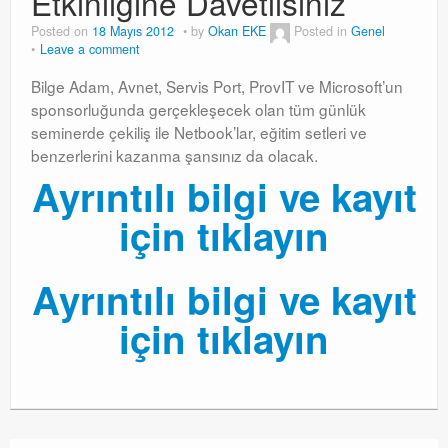
Etkinliğine Davetlisiniz
Windows Server Family
Posted on
18 Mayıs 2012
by
Okan EKE
Posted in
Genel
Leave a comment
Windows Server Family
Bilge Adam, Avnet, Servis Port, ProvIT ve Microsoft’un
SCOM
sponsorluğunda gerçekleşecek olan tüm günlük
seminerde çekiliş ile Netbook’lar, eğitim setleri ve
SCOM
benzerlerini kazanma şansınız da olacak.
Ayrıntılı bilgi ve kayıt
Orchestrator
için tıklayın
Orchestrator
Watchguard
Ayrıntılı bilgi ve kayıt
Watchguard
için tıklayın
PHP & MySQL
PHP & MySQL
Exchange