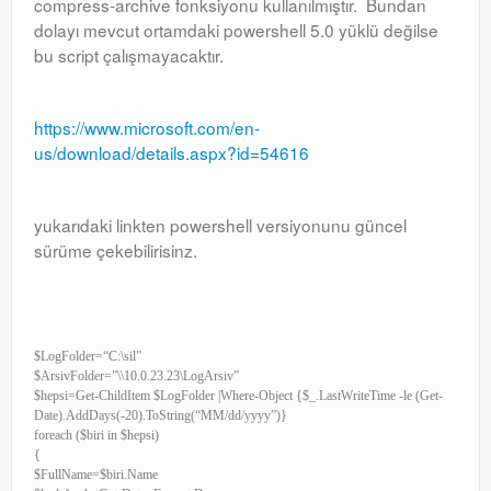
compress-archive fonksiyonu kullanılmıştır. Bundan
Exchange
dolayı mevcut ortamdaki powershell 5.0 yüklü değilse
bu script çalışmayacaktır.
https://www.microsoft.com/en-
us/download/details.aspx?id=54616
yukarıdaki linkten powershell versiyonunu güncel
sürüme çekebilirisinz.
$LogFolder=“C:\sil”
$ArsivFolder=”\\10.0.23.23\LogArsiv”
$hepsi=Get-ChildItem $LogFolder |Where-Object {$_.LastWriteTime -le (Get-
Date).AddDays(-20).ToString(“MM/dd/yyyy”)}
foreach ($biri in $hepsi)
{
$FullName=$biri.Name