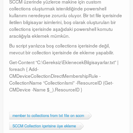
SCCM üzerinde yüzlerce makine için custom
collections oluşturmak istenildiğinde powershell
kullanımı neredeyse zorunlu oluyor. Bir txt file içerisinde
iletilen bilgisayar isimlerini, boş olarak oluşturulan bir
collections içerisinde aşağıdaki powershell komutu
aracılığıyla eklemek mümkün.
Bu script yanlızca boş collections içerisinde değil,
mevcut bir collection içerisinde de ekleme yapabilir.
Get-Content “C:\Gereksiz\EklenecekBilgisayarlar.txt” |
foreach { Add-
CMDeviceCollectionDirectMembershipRule -
CollectionName “CollectionIsmi” -ResourceID (Get-
CMDevice -Name $_).ResourceID }
member to collections from txt file on sccm
SCCM Collection içerisine üye ekleme