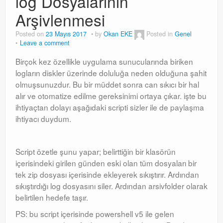
log Dosyalarının
Windows Server Family
Arşivlenmesi
Windows Server Family
Posted on
23 Mayıs 2017
by
Okan EKE
Posted in
Genel
Leave a comment
SCOM
Birçok kez özellikle uygulama sunucularında biriken
SCOM
logların diskler üzerinde doluluğa neden olduğuna şahit
olmuşsunuzdur. Bu bir müddet sonra can sıkıcı bir hal
Orchestrator
alır ve otomatize edilme gereksinimi ortaya çıkar. işte bu
ihtiyaçtan dolayı aşağıdaki scripti sizler ile de paylaşma
Orchestrator
ihtiyacı duydum.
Watchguard
Watchguard
Script özetle şunu yapar; belirttiğin bir klasörün
içerisindeki girilen günden eski olan tüm dosyaları bir
PHP & MySQL
tek zip dosyası içerisinde ekleyerek sıkıştırır. Ardından
sıkıştırdığı log dosyasını siler. Ardından arsivfolder olarak
PHP & MySQL
belirtilen hedefe taşır.
Exchange
PS: bu script içerisinde powershell v5 ile gelen