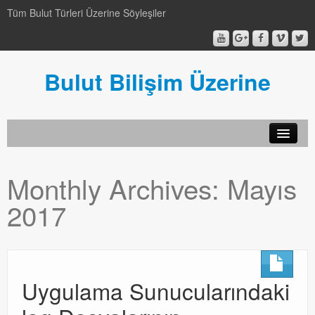
Tüm Bulut Türleri Üzerine Söyleşiler
Bulut Bilişim Üzerine
SCCM
Monthly Archives:
Mayıs
SCCM
2017
Genel
Genel
Video-Webcast-Seminer
Uygulama Sunucularındaki
Video-Webcast-Seminer