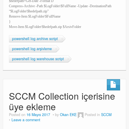
$hedefpath=Get-Date -Format D
Compress-Archive -Path $LogFolder\$FullName -Update -DestinationPath
“$LogFolder\$hedefpath.zip”
Remove-Item $LogFolder\$FullName
}
Move-Item $LogFolder\$hedefpath.zip $ArsivFolder
powershell log archive script
powershell log arşivleme
powershell log warehouse script
SCCM Collection içerisine
üye ekleme
Posted on
16 Mayıs 2017
by
Okan EKE
Posted in
SCCM
Leave a comment