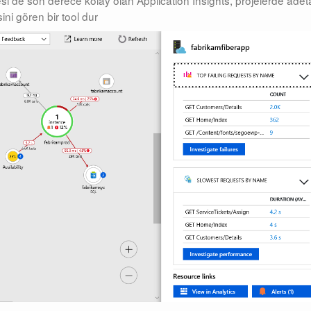
esi de son derece kolay olan Application Insights, projelerde adet
ini gören bir tool dur