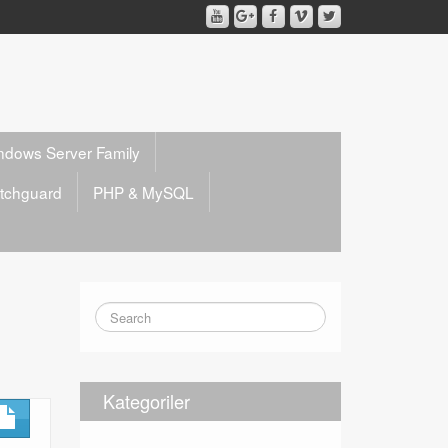
ndows Server Family
tchguard
PHP & MySQL
Kategoriler