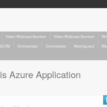
Video-Webcast-Seminer
Video-Webcast-Seminer
Wi
SCOM
Orchestrator
Orchestrator
Watchguard
Wa
is Azure Application