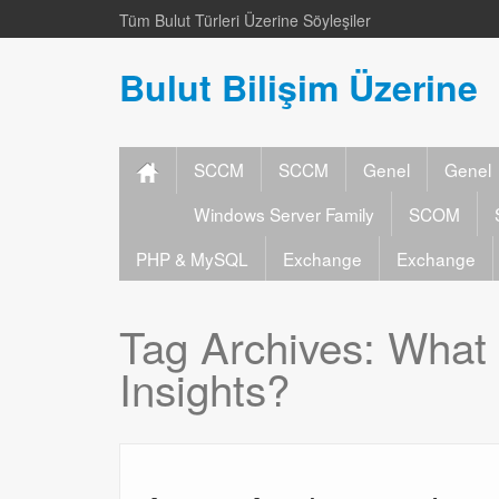
Tüm Bulut Türleri Üzerine Söyleşiler
Bulut Bilişim Üzerine
SCCM
SCCM
Genel
Genel
Windows Server Family
SCOM
PHP & MySQL
Exchange
Exchange
Tag Archives:
What 
Insights?