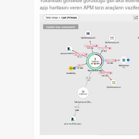
Yukarıdaki görselde görüldüğü gibi aktif edilm
app haritasını veren APM tarzı araçların vazifes