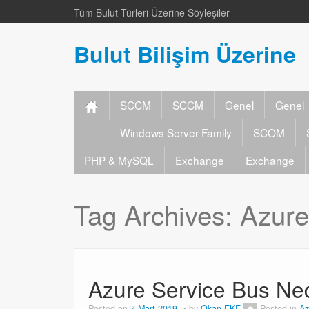
Tüm Bulut Türleri Üzerine Söyleşiler
Bulut Bilişim Üzerine
SCCM
SCCM
Genel
Genel
Windows Server Family
SCOM
PHP & MySQL
Exchange
Exchange
Tag Archives:
Azure
Azure Service Bus Ne
Posted on
7 Mart 2019
by
Okan EKE
Posted in
Az