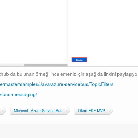
thub da bulunan örneği incelemeniz için aşağıda linkini paylaşıy
ee/master/samples/Java/azure-servicebus/TopicFilters
ce-bus-messaging/
Microsoft Azure Service Bus
Okan EKE MVP