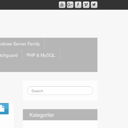
ndows Server Family
tchguard
PHP & MySQL
Kategoriler