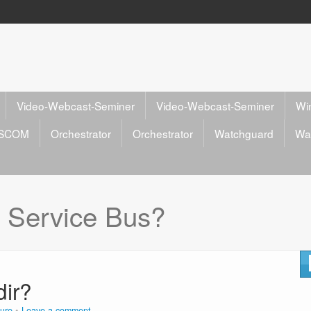
Video-Webcast-Seminer
Video-Webcast-Seminer
Wi
SCOM
Orchestrator
Orchestrator
Watchguard
Wa
 Service Bus?
dir?
ure
Leave a comment