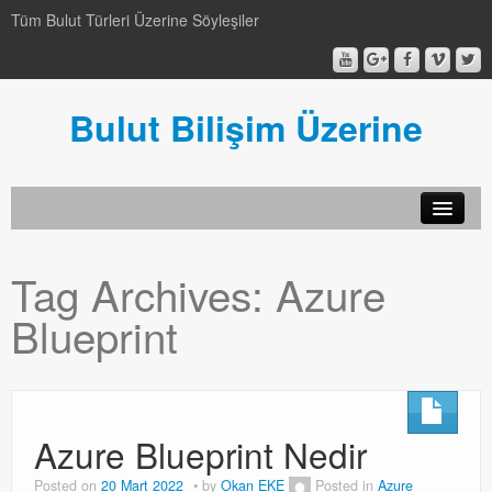
Tüm Bulut Türleri Üzerine Söyleşiler
Bulut Bilişim Üzerine
SCCM
Tag Archives:
Azure
SCCM
Blueprint
Genel
Genel
Video-Webcast-Seminer
Azure Blueprint Nedir
Video-Webcast-Seminer
Posted on
20 Mart 2022
by
Okan EKE
Posted in
Azure