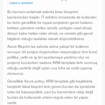
Leave a comment
Windows Server Family
Bu kavramı anlatmak aslında biraz blueprint
Windows Server Family
kavramından başlar. IT sektörü öncesinde de kullanılan
bu terim genellikle bir inşaat projesinin genel hatlarını
SCOM
belirten çizimlere verilen isimdir. yerleşim nasıl olmalı,
dizayn kaba hatları neler olmalı, ne nerede gibi genel
SCOM
bilgilerin olduğu taslaklar olarak düşünebilirsiniz.
Orchestrator
Azure Bluprint ise aslında adına yakışır bir kullanım
sunuyor. bir projeyi oluştururken atayacağınız tüm kural,
Orchestrator
politika, yetki ve rg leri ayarlamaya yardımcı olur ve
Watchguard
projeniz kurulurken sadece ARM template lerin sunmuş
olduğu yerlerle değil uçtan uca Infra as code yapmış
Watchguard
olursunuz.
PHP & MySQL
Genellikle Azure policy, ARM template gibi başlıklarla
karıştırılır fakat bluprint lerin görevi bunları da içerisinde
PHP & MySQL
tutan bir kapsayıcılıktır. yani bu kavramlara rakip değil
bunları da kullanarak ortamı regule eden bir yapısı
Exchange
vardır.