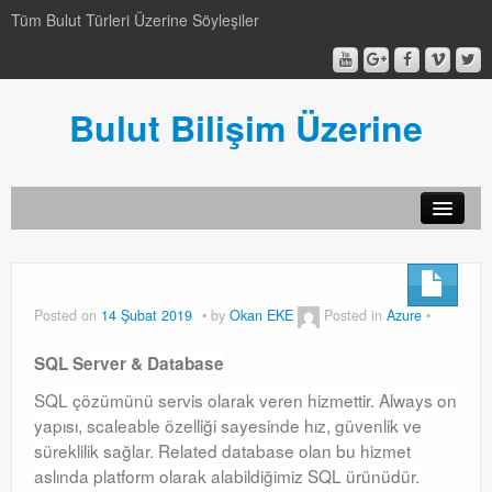
Tüm Bulut Türleri Üzerine Söyleşiler
Bulut Bilişim Üzerine
SCCM
SCCM
Posted on
14 Şubat 2019
by
Okan EKE
Posted in
Azure
Genel
SQL Server & Database
Genel
SQL çözümünü servis olarak veren hizmettir. Always on
yapısı, scaleable özelliği sayesinde hız, güvenlik ve
Video-Webcast-Seminer
süreklilik sağlar. Related database olan bu hizmet
Video-Webcast-Seminer
aslında platform olarak alabildiğimiz SQL ürünüdür.