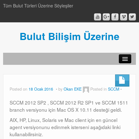
Tüm Bulut Türleri Üzerine Söyleşiler
Bulut Bilişim Üzerine
SCCM
SCCM
Posted on
18 Ocak 2016
by
Okan EKE
Posted in
SCCM
Genel
SCCM 2012 SP2 , SCCM 2012 R2 SP1 ve SCCM 1511
Genel
branch versiyonu için Mac OS X 10.11 desteği geldi.
AIX, HP, Linux, Solaris ve Mac client için en güncel
Video-Webcast-Seminer
agent versiyonunu edinmek isterseni aşağıdaki linki
Video-Webcast-Seminer
kullanabilirsiniz.