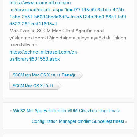
https://www.microsoft.com/en-
Windows Server Family
us/download/details.aspx?id=47719&e6b34bbe-475b-
1abd-2c51-b5034bcdd6d2=True&134b2bb0-86c1-fe9f-
Windows Server Family
d523-281faef41695=1
Mac üzerine SCCM Mac Client Agent’ın nasıl
SCOM
yüklenmesi gerektiğine dair makaleye aşağıdaki linkten
SCOM
ulaşabilirsiniz.
https://technet.microsoft.com/en-
Orchestrator
us/library/jj591553.aspx
Orchestrator
SCCM için Mac OS X 10.11 Desteği
Watchguard
SCCM Mac OS X 10.11
Watchguard
PHP & MySQL
«
Win32 Msi App Paketlerinin MDM Cihazlara Dağıtılması
PHP & MySQL
Configuration Manager cmdlet Güncelleştirmesi
»
Exchange