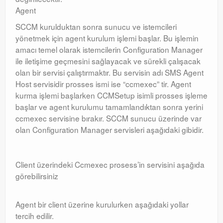
Agent
Windows Server Family
SCCM kurulduktan sonra sunucu ve istemcileri
Windows Server Family
yönetmek için agent kurulum işlemi başlar. Bu işlemin
amacı temel olarak istemcilerin Configuration Manager
SCOM
ile iletişime geçmesini sağlayacak ve sürekli çalışacak
SCOM
olan bir servisi çalıştırmaktır. Bu servisin adı SMS Agent
Host servisidir prosses ismi ise “ccmexec” tir. Agent
Orchestrator
kurma işlemi başlarken CCMSetup isimli prosses işleme
başlar ve agent kurulumu tamamlandıktan sonra yerini
Orchestrator
ccmexec servisine bırakır. SCCM sunucu üzerinde var
olan Configuration Manager servisleri aşağıdaki gibidir.
Watchguard
Watchguard
Client üzerindeki Ccmexec prosess’in servisini aşağıda
PHP & MySQL
görebilirsiniz
PHP & MySQL
Agent bir client üzerine kurulurken aşağıdaki yollar
Exchange
tercih edilir.