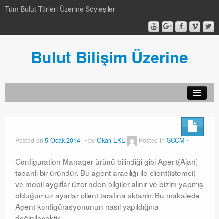
Tüm Bulut Türleri Üzerine Söyleşiler
Bulut Bilişim Üzerine
SCCM
SCCM
Posted on
5 Ocak 2014
by
Okan EKE
Posted in
SCCM
Genel
Configuration Manager ürünü bilindiği gibi Agent(Ajan)
Genel
tabanlı bir üründür. Bu agent aracılığı ile client(istemci)
ve mobil aygıtlar üzerinden bilgiler alınır ve bizim yapmış
Video-Webcast-Seminer
olduğumuz ayarlar client tarafına aktarılır. Bu makalede
Agent konfigürasyonunun nasıl yapıldığına
Video-Webcast-Seminer
değinilecektir.