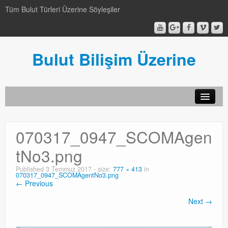
Tüm Bulut Türleri Üzerine Söyleşiler
Bulut Bilişim Üzerine
SCCM
070317_0947_SCOMAgen
SCCM
tNo3.png
Genel
Published
3 Temmuz 2017
- size:
777 × 413
in
070317_0947_SCOMAgentNo3.png
Genel
← Previous
Video-Webcast-Seminer
Next →
Video-Webcast-Seminer