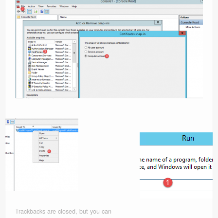
Windows Server Family
Windows Server Family
SCOM
SCOM
Orchestrator
Orchestrator
Watchguard
Watchguard
PHP & MySQL
PHP & MySQL
Exchange
Trackbacks are closed, but you can